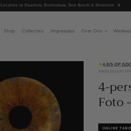
Locaties in Haarlem, Rotterdam, Den Bosch & Deventer
Shop
Collecties
Impressies
Over Ons
Werkwi
★
4.8/5 OP GO
SINDS 2019 ACTIE
4-per
Foto -
ONLINE TARIE