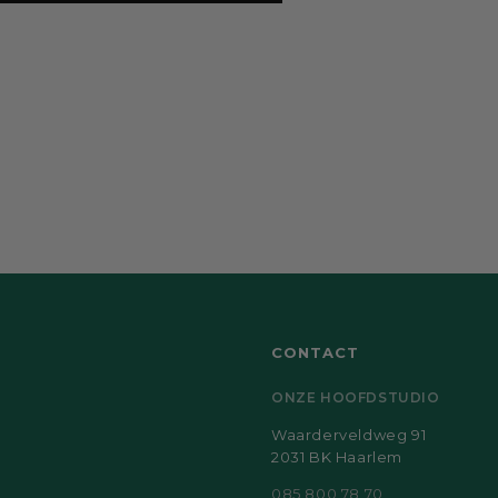
CONTACT
ONZE HOOFDSTUDIO
Waarderveldweg 91
2031 BK Haarlem
085 800 78 70