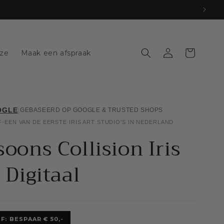
Log
Winkelwagen
jze
Maak een afspraak
in
OGLE
|
GEBASEERD OP GOOGLE & TRUSTED SHOPS
F
•
EEN VAN DE EERSTE IRIS ART STUDIO'S IN NEDERLAND
soons Collision Iris
 Digitaal
F: BESPAAR € 50,-