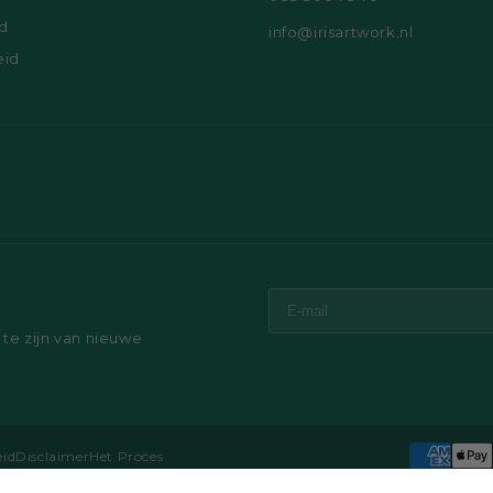
d
info@irisartwork.nl
eid
 te zijn van nieuwe
eid
Disclaimer
Het Proces