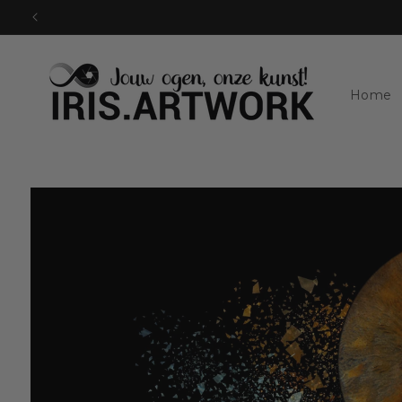
Doorgaan
naar
artikel
Home
Ga naar
productinformatie