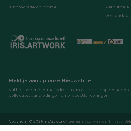
Irisfotografie op locatie
Retourbelei
Verzendbel
Meld je aan op onze Nieuwsbrief
Vul hieronder je e-mailadres in om als eerste op de hoogte
collecties, aanbiedingen en productlanceringen.
Copyright © 2026 IrisArtwork
Algemene Voorwaarden
Privacy Bel