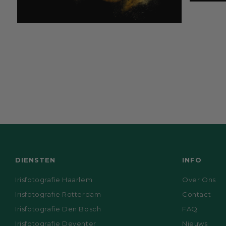
Open
media
5
Open
in
media
modaal
4
in
modaal
DIENSTEN
INFO
Irisfotografie Haarlem
Over Ons
Irisfotografie Rotterdam
Contact
Irisfotografie Den Bosch
FAQ
Irisfotografie Deventer
Nieuws