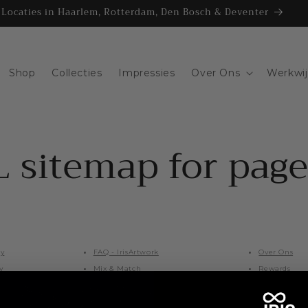
Locaties in Haarlem, Rotterdam, Den Bosch & Deventer
Shop
Collecties
Impressies
Over Ons
Werkwi
 sitemap for page
cy
FAQ - IrisArtwork
Over Ons
y
Mix & Match
Rewards
icy
Bundles
Referral
y
Contact
Reviews