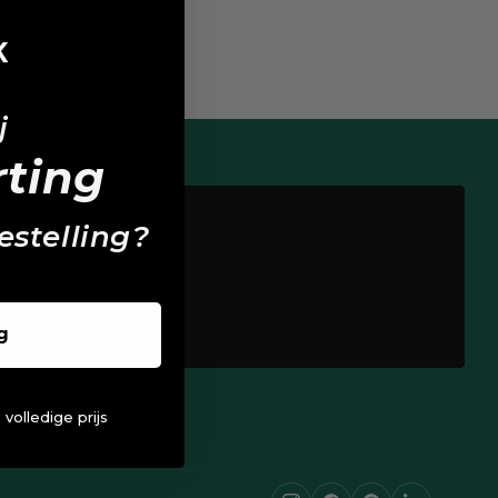
w
ij
rting
estelling?
g
 volledige prijs