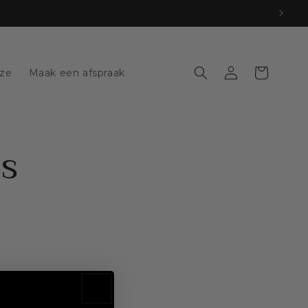
Log
Winkelwagen
jze
Maak een afspraak
in
s