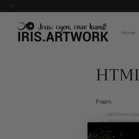
Doorgaan
naar
artikel
Home
HTML
Pages
GDPR Privacy Poli
CCPA Privacy Polic
PIPEDA Privacy Pol
LGPD Privacy Polic