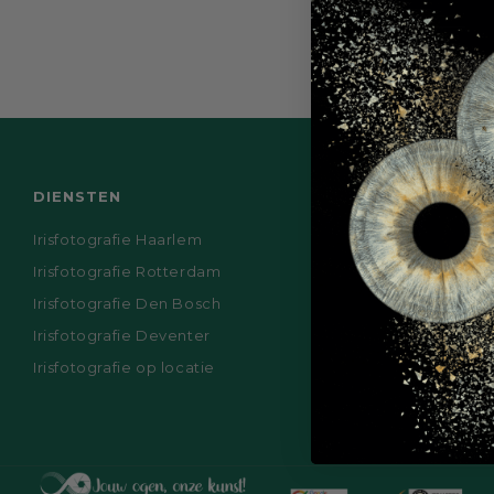
APPI Privacy Polic
Algemene Voorwaa
DIENSTEN
INFO
Irisfotografie Haarlem
Over Ons
Irisfotografie Rotterdam
Contact
Irisfotografie Den Bosch
FAQ
Irisfotografie Deventer
Nieuws
Irisfotografie op locatie
Retourbelei
Verzendbel